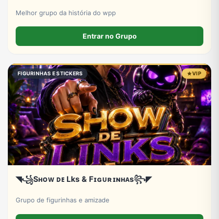
Melhor grupo da história do wpp
Entrar no Grupo
FIGURINHAS E STICKERS
VIP
◥꧁Sʜᴏᴡ ᴅᴇ Lks & Fɪɢᴜʀɪɴʜᴀs꧂◤
Grupo de figurinhas e amizade