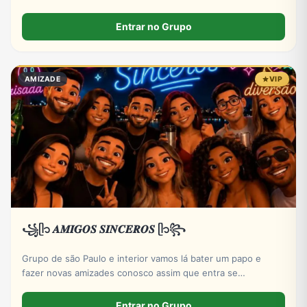
𝐂𝐀𝐒𝐀𝐃𝐀𝐒⚡𝐒𝐎𝐋𝐓𝐄𝐈𝐑𝐀𝐒⚡𝐋𝐆𝐁𝐓𝐐𝐈𝐀+⚡𝐓𝐑𝐄𝐓𝐀
𝐀𝐕𝐎𝐍𝐓𝐀𝐃𝐄⚡𝐏𝐑𝐎𝐈𝐁𝐈𝐃𝐎 𝐌𝐄𝐍𝐎𝐑𝐄𝐒 𝐃𝐄 18 𝐀𝐍𝐎𝐒
Entrar no Grupo
AMIZADE
VIP
꧁ᥫ᭡ 𝑨𝑴𝑰𝑮𝑶𝑺 𝑺𝑰𝑵𝑪𝑬𝑹𝑶𝑺 ᥫ᭡꧂
Grupo de são Paulo e interior vamos lá bater um papo e
fazer novas amizades conosco assim que entra se
apresentar por favor só números DDD 11 ao 19 por favor
Entrar no Grupo