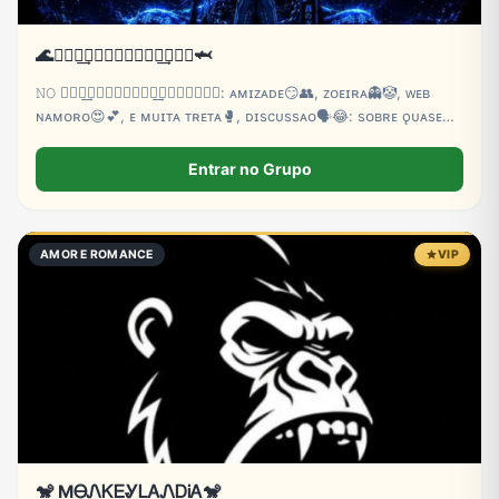
🌊𝚫𝐓𝐋͢𝐀𝐍𝐓𝐈𝐂↯𝐂𝐇͢𝚫𝐓᭄🦈
𝙽𝙾 𝚫𝐓𝐋͢𝐀𝐍𝐓𝐈𝐂↯𝐂𝐇͢𝚫𝐓᭄𝙿𝙾𝙳𝙴: ᴀᴍɪᴢᴀᴅᴇ😏👥, ᴢᴏᴇɪʀᴀ👻🤡, ᴡᴇʙ
ɴᴀᴍᴏʀᴏ😍💕, ᴇ ᴍᴜɪᴛᴀ ᴛʀᴇᴛᴀ🥊, ᴅɪscᴜssᴀᴏ🗣️😂: sᴏʙʀᴇ ǫᴜᴀsᴇ
ᴛᴜᴅᴏ ᴍᴀs ᴅᴇɴᴛʀᴏ💕💥 ᴅᴀs ʀᴇɢʀᴀs💘😋, cᴀʟʟ 📳🎶ᴀᴘᴇɴᴀs ᴀᴅᴍs
🤴🏼 ɪɴɪcɪᴀᴍ.🎠🫵🏼🌸
Entrar no Grupo
AMOR E ROMANCE
VIP
🐒 MᎾᏁᏦᎬᎽᏞᎪᏁᎠᎥᎪ🐒