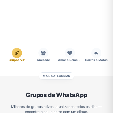
Grupos VIP
Amizade
Amor e Romance
Carros e Motos
MAIS CATEGORIAS
Cidades
Compra e Venda
Concursos
Desenhos e Animes
Grupos de WhatsApp
Divulgação
Educação
Emagrecimento e Perda de Peso
Esportes
Milhares de grupos ativos, atualizados todos os dias —
encontre o seu e entre com um clique.