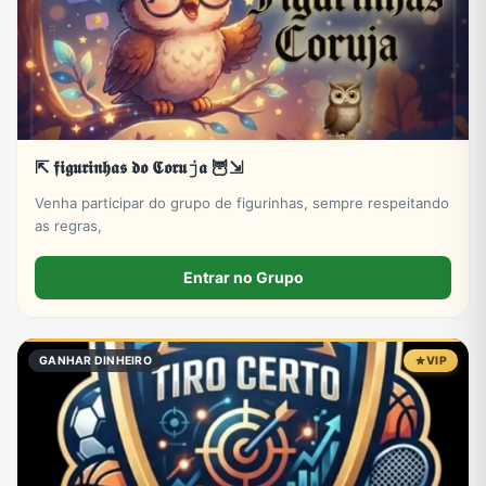
⇱ 𝖋𝖎𝖌𝖚𝖗𝖎𝖓𝖍𝖆𝖘 𝖉𝖔 𝕮𝖔𝖗𝖚𝚓𝖆 🦉⇲
Venha participar do grupo de figurinhas, sempre respeitando
as regras,
Entrar no Grupo
GANHAR DINHEIRO
VIP