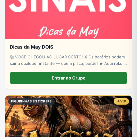
Dicas da May DOIS
🚀 VOCÊ CHEGOU AO LUGAR CERTO! ⏳ Os horários podem
sair a qualquer instante — quem pisca, perde! 🔥 Aqui rola: ✔
Novas plataformas ✔ Sinais estratégicos ✔ Sorteios de p!xs
& bancas ✔ Conteúdo exclusivo
Entrar no Grupo
FIGURINHAS E STICKERS
VIP