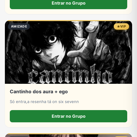
Entrar no Grupo
AMIZADE
VIP
Cantinho dos aura + ego
Só entra,a resenha tá on six sevenn
Entrar no Grupo