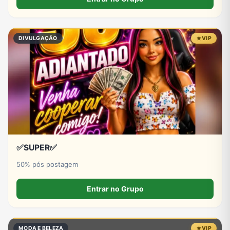
DIVULGAÇÃO
VIP
✅SUPER✅
50% pós postagem
Entrar no Grupo
MODA E BELEZA
VIP