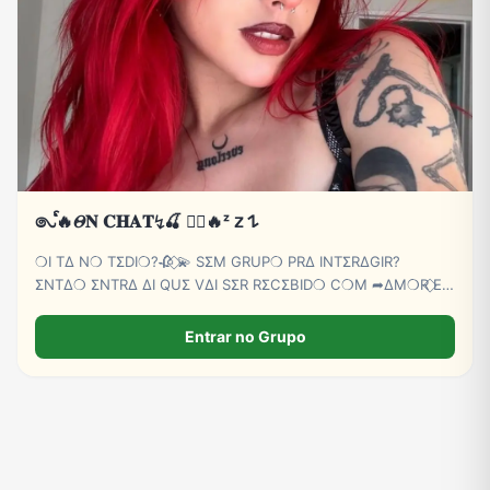
𑇢ᩘ🔥𝛩𝐍 𝐂𝐇𝐀𝐓↯🍒 ⃝⃔‌‌🔥ᶻ 𝗓 𐰁
❍I TΔ N❍ TΣDI❍?🥀 ⃟💫 SΣM GRUP❍ PRΔ INTΣRΔGIR?
ΣNTΔ❍ ΣNTRΔ ΔI QUΣ VΔI SΣR RΣCΣBID❍ C❍M ➦∆M❍R ⃟E
C∆RINH❍ BB💕🫵😏
Entrar no Grupo