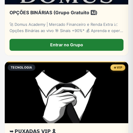
OPÇÕES BINÁRIAS (Grupo Gratuito 7️⃣)
🚀 Domus Academy | Mercado Financeiro e Renda Extra 📈
Opções Binárias ao vivo 🎯 Sinais +90%* 💰 Aprenda e opere
com estratégia ✅ Cadastre-se: http://lpevooption.site/
*Risco de perdas.
Entrar no Grupo
TECNOLOGIA
VIP
➥ 𝗣𝗨𝗫𝗔𝗗𝗔𝗦 𝗩𝗜𝗣 🎗️