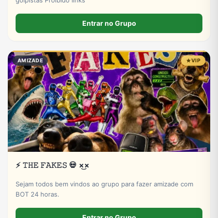
golpistas Proibido links
Entrar no Grupo
AMIZADE
VIP
⚡ 𝚃𝙷𝙴 𝙵𝙰𝙺𝙴𝚂 💀 ×͜×
Sejam todos bem vindos ao grupo para fazer amizade com
BOT 24 horas.
Entrar no Grupo