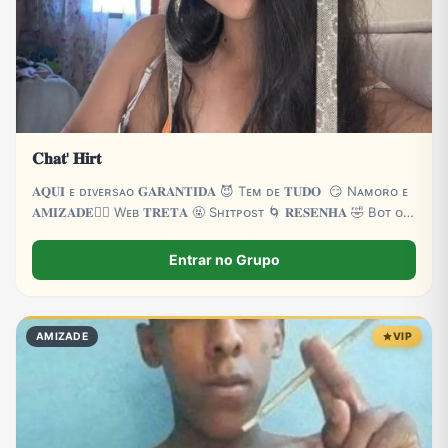
𝐂𝐡𝐚𝐭' 𝐇𝐢𝐫𝐭
𝐀𝐐𝐔𝐈 ᴇ‌ ᴅɪᴠᴇʀsᴀ‌ᴏ 𝐆𝐀𝐑𝐀𝐍𝐓𝐈𝐃𝐀 😈 Tᴇᴍ ᴅᴇ 𝐓𝐔𝐃𝐎 😏 Nᴀᴍᴏʀᴏ ᴇ
𝐀𝐌𝐈𝐙𝐀𝐃𝐄❤️‍🔥 Wᴇʙ 𝐓𝐑𝐄𝐓𝐀 🤬 Sʜɪᴛᴘᴏsᴛ 🌀 𝐑𝐄𝐒𝐄𝐍𝐇𝐀 🤣 Bᴏᴛ ᴏɴ
24H 🤖 ᴇ ᴍᴜɪᴛᴀs 𝐙𝐎𝐄𝐈𝐑𝐀 👻 ᴍᴜɪᴛᴀs 𝐁𝐑𝐈𝐍𝐂𝐀𝐃𝐄𝐈𝐑𝐀𝐒 🌴
Entrar no Grupo
AMIZADE
VIP