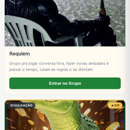
𝖱𝖾𝗊𝗎𝗂𝖾𝗆
Grupo pra jogar conversa fora, fazer novas amizades e
passar o tempo, Leiam as regras e se divirtam
Entrar no Grupo
DIVULGAÇÃO
VIP