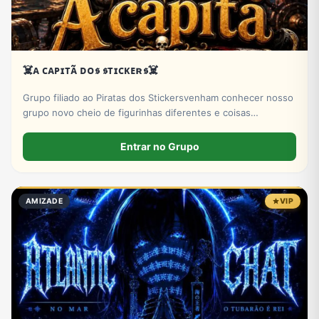
☠️ᴀ ᴄᴀᴘɪᴛᴀ̃ ᴅᴏ𝖘 𝖘ᴛɪᴄᴋᴇʀ𝖘☠️
Grupo filiado ao Piratas dos Stickersvenham conhecer nosso
grupo novo cheio de figurinhas diferentes e coisas
interessantes.
Entrar no Grupo
AMIZADE
VIP