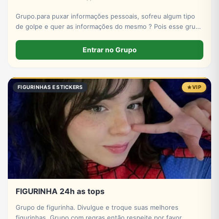
Grupo.para puxar informações pessoais, sofreu algum tipo
de golpe e quer as informações do mesmo ? Pois esse grupo
serve pra isso! Entre e conheça nosso X-bot | PUXADAS VIP
🎲
Entrar no Grupo
FIGURINHAS E STICKERS
VIP
FIGURINHA 24h as tops
Grupo de figurinha. Divulgue e troque suas melhores
figurinhas. Grupo com regras então respeite por favor