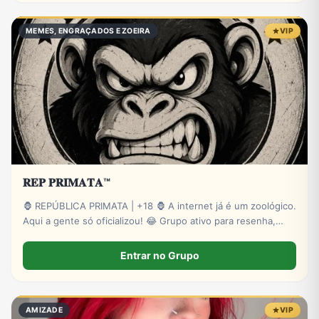
MEMES, ENGRAÇADOS E ZOEIRA
VIP
𝐑𝐄𝐏 𝐏𝐑𝐈𝐌𝐀𝐓𝐀™
🦍 REPÚBLICA PRIMATA | +18 🦍 A internet já é um zoológico.
Aqui a gente só oficializou! 😂 Grupo ativo para resenha,
zoeira, memes, stickers e novas amizades. Administração
presente e muita interação. Entre para o bando! 🍌🔥 🔞
Entrar no Grupo
Exclusivo para maiores.
AMIZADE
VIP