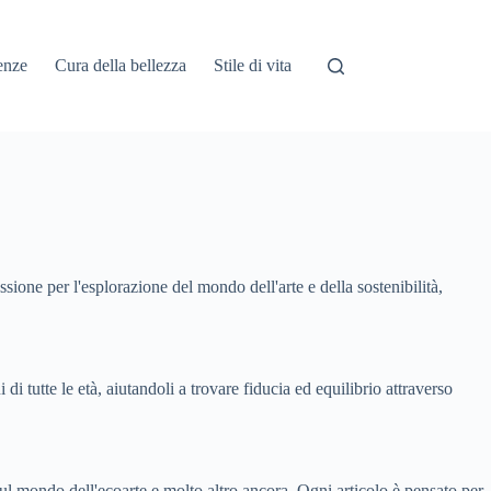
enze
Cura della bellezza
Stile di vita
sione per l'esplorazione del mondo dell'arte e della sostenibilità,
di tutte le età, aiutandoli a trovare fiducia ed equilibrio attraverso
i sul mondo dell'ecoarte e molto altro ancora. Ogni articolo è pensato per