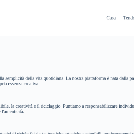
Casa
Tend
a semplicità della vita quotidiana. La nostra piattaforma è nata dalla pas
opria essenza creativa.
le, la creatività e il riciclaggio. Puntiamo a responsabilizzare individui 
l'autenticità.
istici di riciclo fai-da-te, tecniche artistiche sostenibili, aggiornament