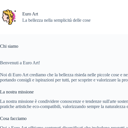
Salta
al
contenuto
Euro Art
La bellezza nella semplicità delle cose
Chi siamo
Benvenuti a Euro Art!
Noi di Euro Art crediamo che la bellezza risieda nelle piccole cose e nell
portando consigli e ispirazioni per tutti, per scoprire e valorizzare la pr
La nostra missione
La nostra missione è condividere conoscenze e tendenze sull'arte sostenibi
pratiche artistiche eco-compatibili, valorizzando sempre la naturalezza e 
Cosa facciamo
Qui a Euro Art offriamo contenuti diversificati che includono progetti art