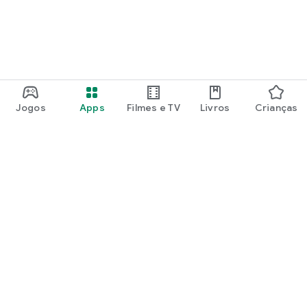
Jogos
Apps
Filmes e TV
Livros
Crianças
Google Play
Play Pass
Pontos do Play Points
Vales-presente
Resgatar