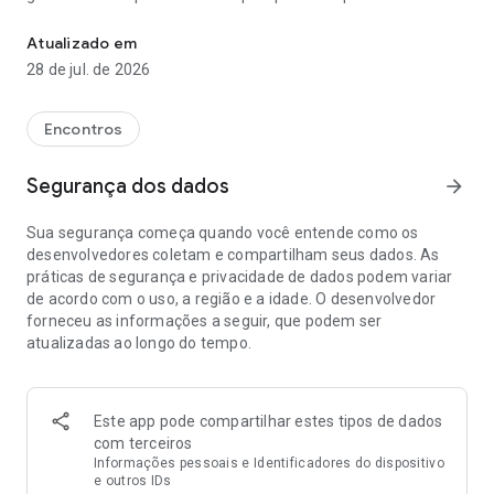
O aplicativo de namoro onde a compatibilidade encontra a conexã
importante.
Atualizado em
COMO FUNCIONA O APLICATIVO DE NAMORO DO
28 de jul. de 2026
EHARMONY?
Quando se trata de namoro, a compatibilidade é
fundamental. É por isso que criamos nosso exclusivo Sistema
Encontros
de Combinação de Compatibilidade para garantir que cada
um dos seus Matches seja baseado em qualidades que são
Segurança dos dados
arrow_forward
importantes para você. Comparado a outros aplicativos de
namoro, simplificamos a busca pelo amor. Vamos guiá-lo(a)
Sua segurança começa quando você entende como os
pelo processo em etapas fáceis:
desenvolvedores coletam e compartilham seus dados. As
práticas de segurança e privacidade de dados podem variar
PASSO 1: CONTE-NOS SOBRE VOCÊ
de acordo com o uso, a região e a idade. O desenvolvedor
Sua jornada em nosso aplicativo de namoro começa com o
forneceu as informações a seguir, que podem ser
Questionário de Compatibilidade. Suas respostas nos ajudam
atualizadas ao longo do tempo.
a entender exatamente o que você procura e o que é mais
importante para você em um relacionamento. ...COMO
FUNCIONA O APLICATIVO DE NAMORO DO EHARMONY?
Sua jornada em nosso aplicativo de namoro começa com o
Este app pode compartilhar estes tipos de dados
Questionário de Compatibilidade. Suas respostas nos ajudam
com terceiros
a entender exatamente o que você procura e o que é mais
Informações pessoais e Identificadores do dispositivo
importante para você em um relacionamento.
e outros IDs