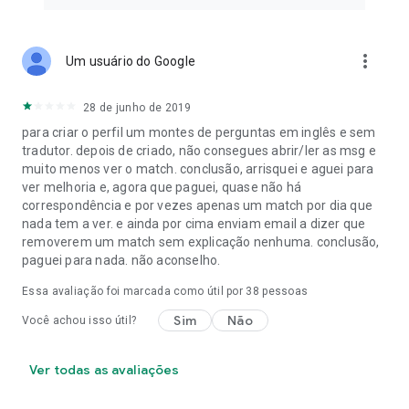
Baixe nosso aplicativo de namoro hoje mesmo e encontre o
amor verdadeiro.
more_vert
Um usuário do Google
Nossos termos e condições:
Política de Privacidade:
28 de junho de 2019
https://www.eharmony.com/privacypolicy/
Termos e Condições:
para criar o perfil um montes de perguntas em inglês e sem
https://www.eharmony.com/termsandconditions/
tradutor. depois de criado, não consegues abrir/ler as msg e
Política de Privacidade Suplementar:
muito menos ver o match. conclusão, arrisquei e aguei para
https://www.eharmony.com/privacypolicy/#pp15
ver melhoria e, agora que paguei, quase não há
correspondência e por vezes apenas um match por dia que
*Com base na pesquisa de 2022 com 1.300 respondentes
nada tem a ver. e ainda por cima enviam email a dizer que
dos EUA, Reino Unido, Canadá e Austrália
removerem um match sem explicação nenhuma. conclusão,
** Pesquisa de 2023 com 2.807 usuários de aplicativos de
paguei para nada. não aconselho.
namoro nos EUA, Reino Unido, Canadá e Austrália
Essa avaliação foi marcada como útil por
38
pessoas
Sim
Não
Você achou isso útil?
Ver todas as avaliações