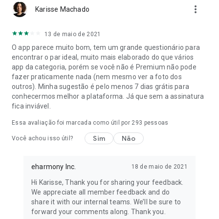
comprometer, de verdade, o eharmony é o lugar certo para
more_vert
Karisse Machado
você." (Mashable)
"O melhor aplicativo de namoro para relacionamentos de
longo prazo." (GQ)
13 de maio de 2021
O app parece muito bom, tem um grande questionário para
COMECE SEU PRÓXIMO CAPÍTULO COM NOSSO APLICATIVO
encontrar o par ideal, muito mais elaborado do que vários
DE NAMORO
app da categoria, porém se você não é Premium não pode
A Assinatura Básica
é a sua assinatura gratuita padrão ao se
fazer praticamente nada (nem mesmo ver a foto dos
cadastrar, onde você pode ganhar experiência em namoro
outros). Minha sugestão é pelo menos 7 dias grátis para
online e entender o aplicativo antes de atualizar para a
conhecermos melhor a plataforma. Já que sem a assinatura
Premium. Algumas limitações podem ser aplicadas.
fica inviável.
A Assinatura Premium
não é gratuita, mas vale a pena. Ela
Essa avaliação foi marcada como útil por
293
pessoas
lhe dá acesso completo a todos os recursos e
Sim
Não
Você achou isso útil?
funcionalidades do eharmony, tornando muito mais fácil
encontrar uma conexão com seu parceiro ideal.
eharmony Inc.
18 de maio de 2021
Estrutura da assinatura
– Namoro online é uma jornada que
não deve ser apressada. Acreditamos que planos mais curtos
Hi Karisse, Thank you for sharing your feedback.
não lhe dão o tempo necessário para conhecer seus matches
We appreciate all member feedback and do
adequadamente, e é por isso que nossa Assinatura Premium
share it with our internal teams. We’ll be sure to
está disponível em diferentes durações.
forward your comments along. Thank you.