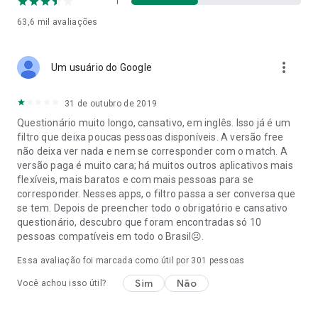
1
PASSO 4: INICIE UMA CONVERSA
63,6 mil
avaliações
É hora de se conectar! Mostre seu interesse com um Curtir e
envie uma primeira mensagem. Assim que você receber um
Curtir de volta, é um Match. Com a assinatura Premium,
more_vert
Um usuário do Google
agora você pode trocar mensagens e conhecer melhor a
pessoa.
31 de outubro de 2019
O QUE NOSSO APLICATIVO DE NAMORO OFERECE PARA
Questionário muito longo, cansativo, em inglês. Isso já é um
VOCÊ ENCONTRAR UM PARCEIRO
filtro que deixa poucas pessoas disponíveis. A versão free
Nos concentramos em intenções sérias: por isso, todos os
não deixa ver nada e nem se corresponder com o match. A
perfis devem estar pelo menos 50% completos.
versão paga é muito cara; há muitos outros aplicativos mais
Nosso exclusivo Sistema de Compatibilidade ajuda você a
flexíveis, mais baratos e com mais pessoas para se
encontrar solteiros que são realmente compatíveis com você:
corresponder. Nesses apps, o filtro passa a ser conversa que
quando se trata de amor, confiamos em nosso sistema de
se tem. Depois de preencher todo o obrigatório e cansativo
compatibilidade em vez de pura sorte.
questionário, descubro que foram encontradas só 10
Temos o compromisso de fornecer um espaço confiável para
pessoas compatíveis em todo o Brasil☹️.
namoro online: com medidas de segurança cuidadosas,
orientações claras e uma equipe dedicada de Confiança e
Essa avaliação foi marcada como útil por
301
pessoas
Segurança, você pode se conectar com confiança.
Sim
Não
Você achou isso útil?
AS AVALIAÇÕES ESTÃO AQUI
"Se você tem 40 e poucos anos e está pronto para se