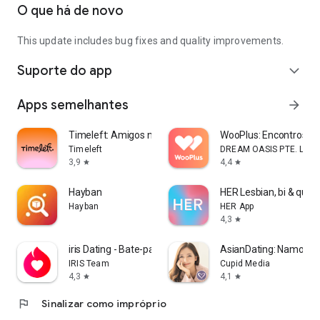
O que há de novo
This update includes bug fixes and quality improvements.
Suporte do app
expand_more
Apps semelhantes
arrow_forward
Timeleft: Amigos na vida real
WooPlus: Encontros, C
Timeleft
DREAM OASIS PTE. LTD.
3,9
4,4
star
star
Hayban
HER Lesbian, bi & quee
Hayban
HER App
4,3
star
iris Dating - Bate-papo com AI
AsianDating: Namoro A
IRIS Team
Cupid Media
4,3
4,1
star
star
flag
Sinalizar como impróprio