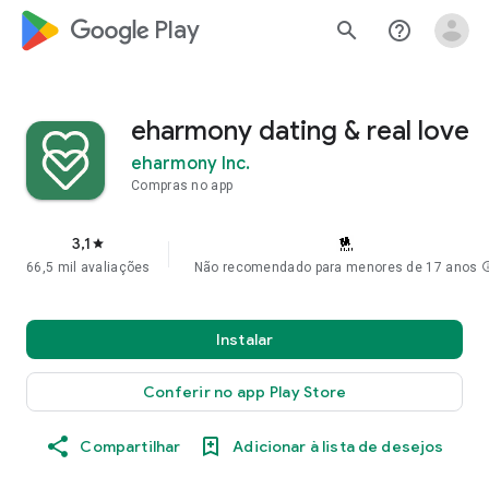
google_logo Play
search
help_outline
eharmony dating & real love
eharmony Inc.
Compras no app
3,1
star
66,5 mil avaliações
Não recomendado para menores de 17 anos
in
Instalar
Conferir no app Play Store
Compartilhar
Adicionar à lista de desejos