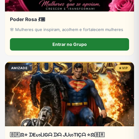
Poder Rosa 💃🏼
🌸 Mulheres que inspiram, acolhem e fortalecem mulheres
Entrar no Grupo
AMIZADE
VIP
🇧🇷⚖️⭐ ᗪEᔕᒪIGᗩ ᗪᗩ ᒍᑌᔕTIÇᗩ ⭐⚖️🇧🇷