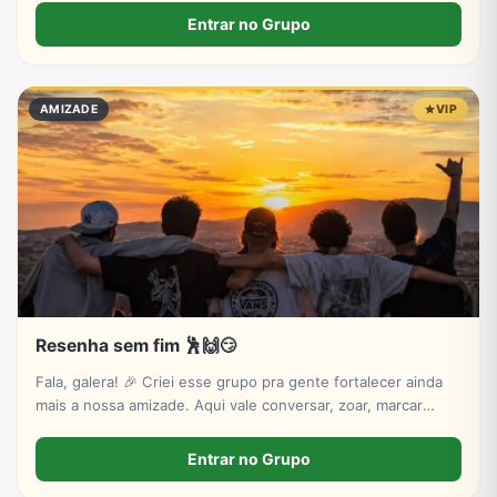
presente e muita interação. Entre para o bando! 🍌🔥 🔞
Entrar no Grupo
Exclusivo para maiores.
AMIZADE
VIP
Resenha sem fim 🕺🙌😏
Fala, galera! 🎉 Criei esse grupo pra gente fortalecer ainda
mais a nossa amizade. Aqui vale conversar, zoar, marcar
rolês, compartilhar memes e dar boas risadas. Todo mundo é
muito bem-vindo! Bora fazer desse grupo o lugar de
Entrar no Grupo
respeito, parceria e diversão