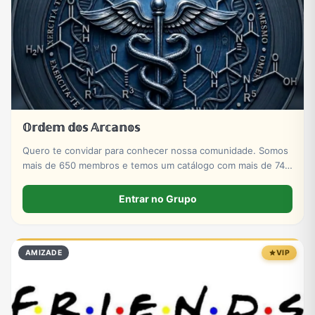
𝕆𝕣𝕕𝕖𝕞 𝕕𝕠𝕤 𝔸𝕣𝕔𝕒𝕟𝕠𝕤
Quero te convidar para conhecer nossa comunidade. Somos
mais de 650 membros e temos um catálogo com mais de 740
produtos voltados para alta performance e evolução
muscular.
Entrar no Grupo
AMIZADE
VIP