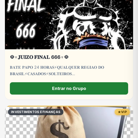
☫♆𝐉𝐔𝐈𝐙𝐎 𝐅𝐈𝐍𝐀𝐋 666♆☫
𝐁𝐀𝐓𝐄 𝐏𝐀𝐏𝐎 24 𝐇𝐎𝐑𝐀𝐒⚡𝐐𝐔𝐀𝐋𝐐𝐔𝐄𝐑 𝐑𝐄𝐆𝐈𝐀𝐎 𝐃𝐎
𝐁𝐑𝐀𝐒𝐈𝐋⚡𝐂𝐀𝐒𝐀𝐃𝐎𝐒⚡𝐒𝐎𝐋𝐓𝐄𝐈𝐑𝐎𝐒
𝐂𝐀𝐒𝐀𝐃𝐀𝐒⚡𝐒𝐎𝐋𝐓𝐄𝐈𝐑𝐀𝐒⚡𝐋𝐆𝐁𝐓𝐐𝐈𝐀+⚡𝐓𝐑𝐄𝐓𝐀
𝐀𝐕𝐎𝐍𝐓𝐀𝐃𝐄⚡𝐏𝐑𝐎𝐈𝐁𝐈𝐃𝐎 𝐌𝐄𝐍𝐎𝐑𝐄𝐒 𝐃𝐄 18 𝐀𝐍𝐎𝐒
Entrar no Grupo
INVESTIMENTOS E FINANÇAS
VIP