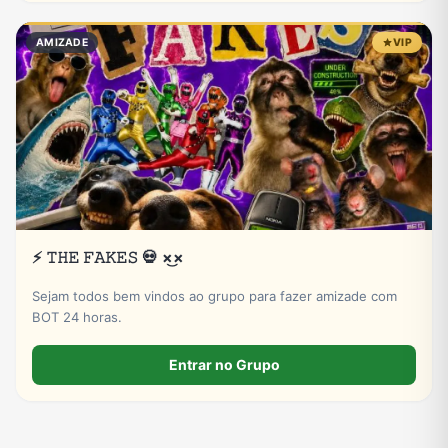
AMIZADE
VIP
⚡ 𝚃𝙷𝙴 𝙵𝙰𝙺𝙴𝚂 💀 ×͜×
Sejam todos bem vindos ao grupo para fazer amizade com
BOT 24 horas.
Entrar no Grupo