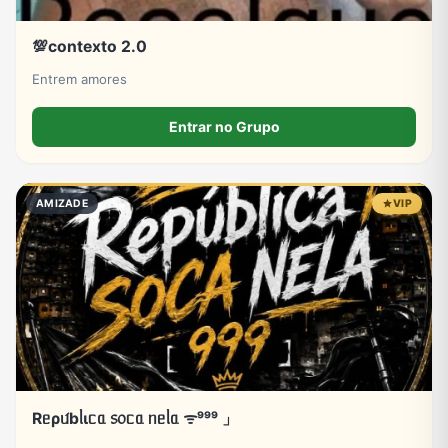
💯contexto 2.0
Entrem amores
Entrar no Grupo
AMIZADE
VIP
Rᥱρᥙ́bᥣιᥴᥲ ᥉᥆ᥴᥲ ᥒᥱᥣᥲ ᯤ⁹⁹⁹ 」