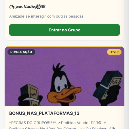
𝓞𝓼 𝓼𝓮𝓶 𝓵𝓲𝓶𝓲𝓽𝓮𝓼🤯💯
Amizade se interagir com outras pessoas
Entrar no Grupo
DIVULGAÇÃO
VIP
BONUS_NAS_PLATAFORMAS_13
*REGRAS DO GRUPO!!!*🚨 📌Proibido Vender 🙅🏽‍♂️🚫 📌
Proibido Chamar No *PV* Pra Ofertar Link Ou Divulgar 🔗🚫