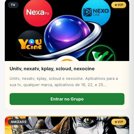
TV
VIP
Unitv, nexatv, kplay, xcloud, nexocine
Unitv, nexatv, kplay, xcloud e nexocine. Aplicativos para a
sua tv, qualquer marca, aplicativos de 16, 22, e 25
mensalmente só escolher
Entrar no Grupo
AMIZADE
VIP