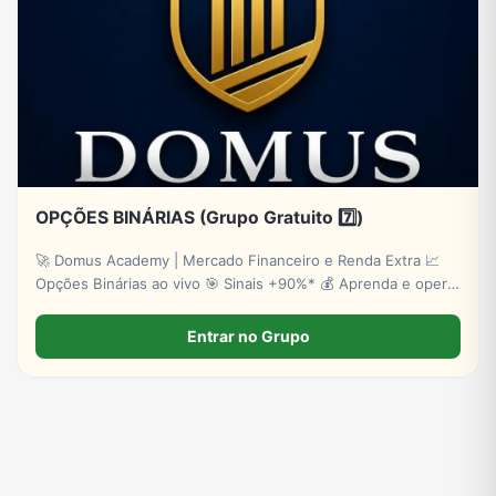
OPÇÕES BINÁRIAS (Grupo Gratuito 7️⃣)
🚀 Domus Academy | Mercado Financeiro e Renda Extra 📈
Opções Binárias ao vivo 🎯 Sinais +90%* 💰 Aprenda e opere
com estratégia ✅ Cadastre-se: http://lpevooption.site/
*Risco de perdas.
Entrar no Grupo