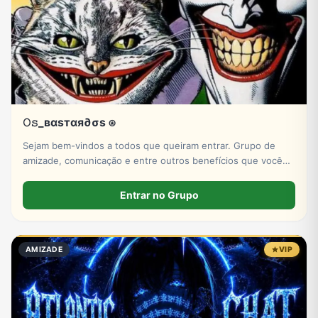
𝙾𝚜_вαѕтαя∂σѕ ⍟
Sejam bem-vindos a todos que queiram entrar. Grupo de
amizade, comunicação e entre outros benefícios que você
pode encontrar no ZAP ZAP! Venham e se junto conosco.
Entrar no Grupo
AMIZADE
VIP