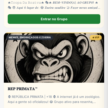
🔥𝚃𝚛𝚘𝚙𝚊 𝙳𝚊 𝙱𝚛𝚊𝚝𝚟𝚊🔥 🎭🔥 𝑩𝑬𝑴-𝑽𝑰𝑵𝑫𝑶(𝑨) 𝑨𝑶 𝑮𝑹𝑼𝑷𝑶! 🔥
🎭 😎 𝑨𝒒𝒖𝒊 é 𝒍𝒖𝒈𝒂𝒓 𝒅𝒆: 😂 𝒁𝒖𝒆𝒊𝒓𝒂 𝒔𝒂𝒖𝒅á𝒗𝒆 🤝 𝑭𝒂𝒛𝒆𝒓 𝒏𝒐𝒗𝒂𝒔 𝒂𝒎𝒊𝒛𝒂𝒅𝒆𝒔
🎮
Entrar no Grupo
MEMES, ENGRAÇADOS E ZOEIRA
VIP
𝐑𝐄𝐏 𝐏𝐑𝐈𝐌𝐀𝐓𝐀™
🦍 REPÚBLICA PRIMATA | +18 🦍 A internet já é um zoológico.
Aqui a gente só oficializou! 😂 Grupo ativo para resenha,
zoeira, memes, stickers e novas amizades. Administração