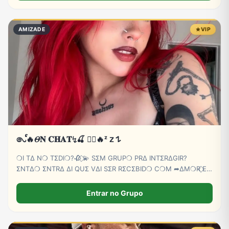
AMIZADE
VIP
𑇢ᩘ🔥𝛩𝐍 𝐂𝐇𝐀𝐓↯🍒 ⃝⃔‌‌🔥ᶻ 𝗓 𐰁
❍I TΔ N❍ TΣDI❍?🥀 ⃟💫 SΣM GRUP❍ PRΔ INTΣRΔGIR?
ΣNTΔ❍ ΣNTRΔ ΔI QUΣ VΔI SΣR RΣCΣBID❍ C❍M ➦∆M❍R ⃟E
C∆RINH❍ BB💕🫵😏
Entrar no Grupo