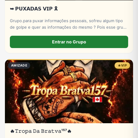
➥ 𝗣𝗨𝗫𝗔𝗗𝗔𝗦 𝗩𝗜𝗣 🎗️
Grupo.para puxar informações pessoais, sofreu algum tipo
de golpe e quer as informações do mesmo ? Pois esse grupo
serve pra isso! Entre e conheça nosso X-bot | PUXADAS VIP
🎲
Entrar no Grupo
AMIZADE
VIP
🔥𝚃𝚛𝚘𝚙𝚊 𝙳𝚊 𝙱𝚛𝚊𝚝𝚟𝚊¹⁵⁷🔥