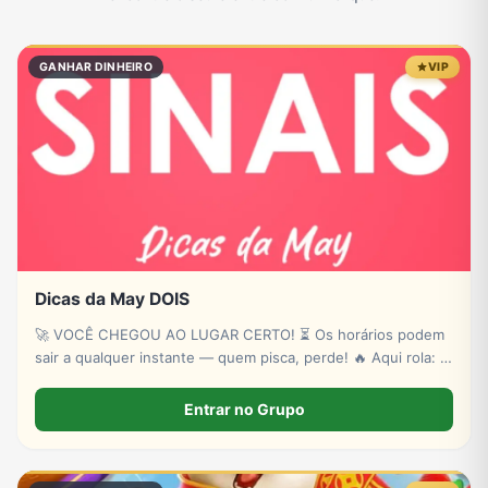
Eventos
Fãs
Figurinhas e Stickers
Filmes e Séries
GANHAR DINHEIRO
VIP
Frases e Mensagens
Futebol
Games e Jogos
Ganhar Dinheiro
Imobiliária
Investimentos e Finanças
Links
Memes, Engraçados e Zoeira
Dicas da May DOIS
Moda e Beleza
Música
Namoro
Negócios & Empreendedorismo
🚀 VOCÊ CHEGOU AO LUGAR CERTO! ⏳ Os horários podem
sair a qualquer instante — quem pisca, perde! 🔥 Aqui rola: ✔
Novas plataformas ✔ Sinais estratégicos ✔ Sorteios de p!xs
& bancas ✔ Conteúdo exclusivo
Entrar no Grupo
Notícias
Outros
Política
Profissões