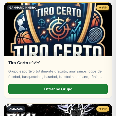
GANHAR DINHEIRO
VIP
Tiro Certo ✅✅✅
Grupo esportivo totalmente gratuito, analisamos jogos de
futebol, basquetebol, basebol, futebol americano, tênis,
hóquei no gelo. Venha fazer parte dessa história tá bem.
Entrar no Grupo
AMIZADE
VIP