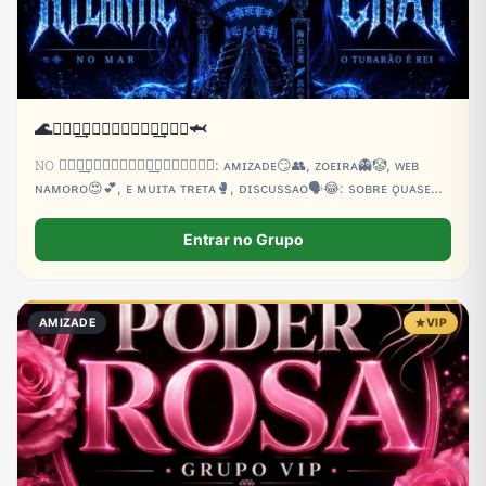
🌊𝚫𝐓𝐋͢𝐀𝐍𝐓𝐈𝐂↯𝐂𝐇͢𝚫𝐓᭄🦈
𝙽𝙾 𝚫𝐓𝐋͢𝐀𝐍𝐓𝐈𝐂↯𝐂𝐇͢𝚫𝐓᭄𝙿𝙾𝙳𝙴: ᴀᴍɪᴢᴀᴅᴇ😏👥, ᴢᴏᴇɪʀᴀ👻🤡, ᴡᴇʙ
ɴᴀᴍᴏʀᴏ😍💕, ᴇ ᴍᴜɪᴛᴀ ᴛʀᴇᴛᴀ🥊, ᴅɪscᴜssᴀᴏ🗣️😂: sᴏʙʀᴇ ǫᴜᴀsᴇ
ᴛᴜᴅᴏ ᴍᴀs ᴅᴇɴᴛʀᴏ💕💥 ᴅᴀs ʀᴇɢʀᴀs💘😋, cᴀʟʟ 📳🎶ᴀᴘᴇɴᴀs ᴀᴅᴍs
🤴🏼 ɪɴɪcɪᴀᴍ.🎠🫵🏼🌸
Entrar no Grupo
AMIZADE
VIP