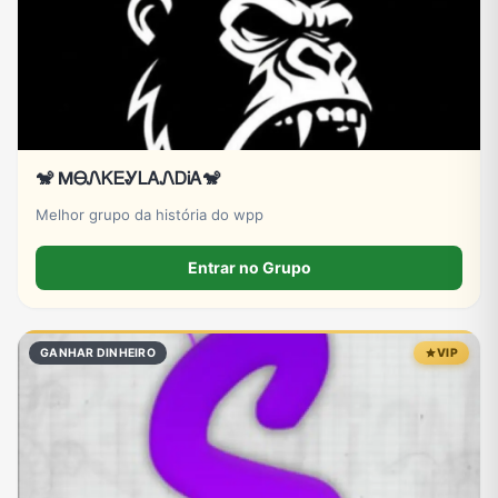
🐒 MᎾᏁᏦᎬᎽᏞᎪᏁᎠᎥᎪ🐒
Melhor grupo da história do wpp
Entrar no Grupo
GANHAR DINHEIRO
VIP