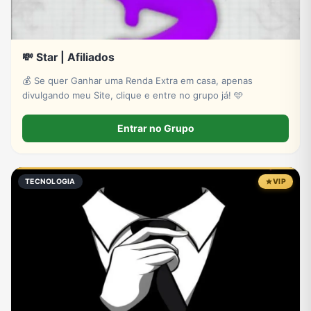
💸 Star | Afiliados
💰 Se quer Ganhar uma Renda Extra em casa, apenas
divulgando meu Site, clique e entre no grupo já! 🩵
Entrar no Grupo
TECNOLOGIA
VIP