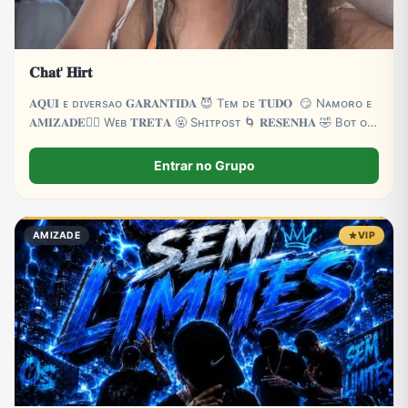
𝐂𝐡𝐚𝐭' 𝐇𝐢𝐫𝐭
𝐀𝐐𝐔𝐈 ᴇ‌ ᴅɪᴠᴇʀsᴀ‌ᴏ 𝐆𝐀𝐑𝐀𝐍𝐓𝐈𝐃𝐀 😈 Tᴇᴍ ᴅᴇ 𝐓𝐔𝐃𝐎 😏 Nᴀᴍᴏʀᴏ ᴇ
𝐀𝐌𝐈𝐙𝐀𝐃𝐄❤️‍🔥 Wᴇʙ 𝐓𝐑𝐄𝐓𝐀 🤬 Sʜɪᴛᴘᴏsᴛ 🌀 𝐑𝐄𝐒𝐄𝐍𝐇𝐀 🤣 Bᴏᴛ ᴏɴ
24H 🤖 ᴇ ᴍᴜɪᴛᴀs 𝐙𝐎𝐄𝐈𝐑𝐀 👻 ᴍᴜɪᴛᴀs 𝐁𝐑𝐈𝐍𝐂𝐀𝐃𝐄𝐈𝐑𝐀𝐒 🌴
Entrar no Grupo
AMIZADE
VIP