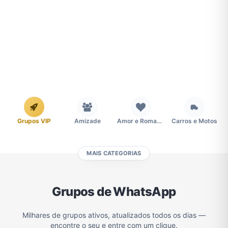
Grupos VIP
Amizade
Amor e Romance
Carros e Motos
MAIS CATEGORIAS
Cidades
Compra e Venda
Concursos
Desenhos e Animes
Grupos de WhatsApp
Divulgação
Educação
Emagrecimento e Perda de Peso
Esportes
Milhares de grupos ativos, atualizados todos os dias —
encontre o seu e entre com um clique.